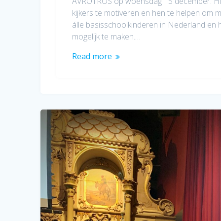
AVROTROS op woensdag 15 december. Hi
kijkers te motiveren en hen te helpen om 
álle basisschoolkinderen in Nederland en 
mogelijk te maken.…
Read more