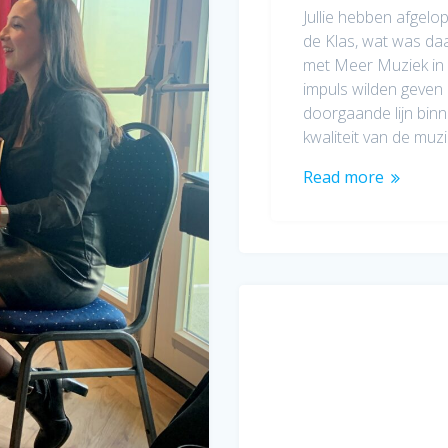
Jullie hebben afgel
de Klas, wat was d
met Meer Muziek in 
impuls wilden geven
doorgaande lijn bin
kwaliteit van de muz
Read more