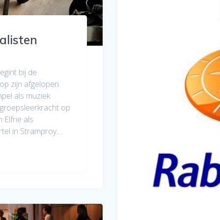
alisten
int bij de
rop zijn afgelopen
pel als muziek
s groepsleerkracht op
Elfrie als
tel in Stramproy.…