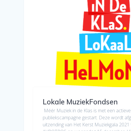
Lokale MuziekFondsen
Méér Muziek in de Klas is met een actieve
publiekscampagne gestart. Deze wordt afg
uitzending van Het Kerst Muziekgala 202