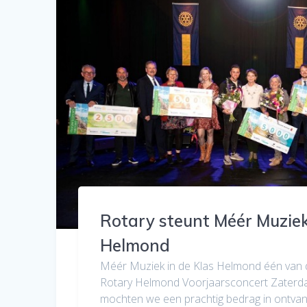
Rotary steunt Méér Muziek
Helmond
Méér Muziek in de Klas Helmond één van
Rotary Helmond Voorjaarsconcert Zaterd
mochten we een prachtig bedrag in ontva