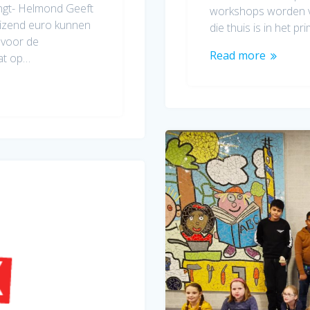
ngt- Helmond Geeft
workshops worden v
uizend euro kunnen
die thuis is in het pr
 voor de
Read more
dat op…