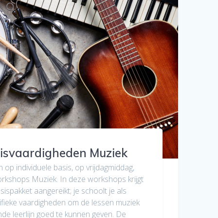
sisvaardigheden Muziek
op individuele basis, op vrijdagmiddag,
kshops Muziek. In deze workshops krijgt
ispakket aangereikt; je schoolt je als
ecifieke vaardigheden om de lessen muziek
de leerlijn goed te kunnen geven. De