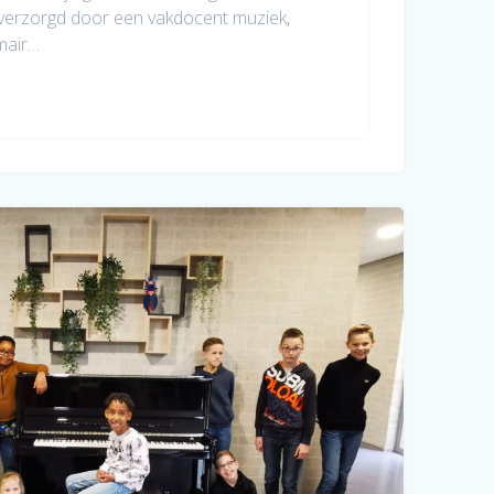
erzorgd door een vakdocent muziek,
imair…