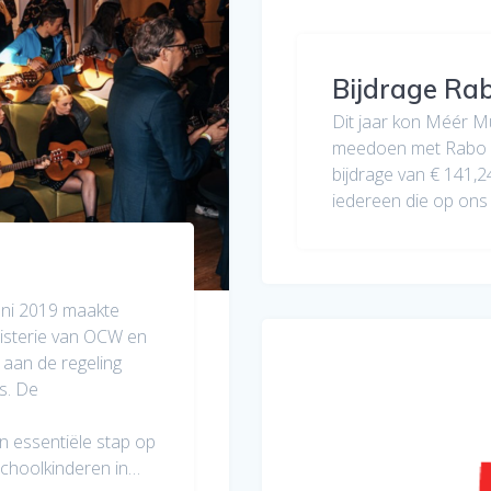
Bijdrage Ra
Dit jaar kon Méér M
meedoen met Rabo C
bijdrage van € 141,2
iedereen die op ons
uni 2019 maakte
isterie van OCW en
 aan de regeling
s. De
n essentiële stap op
schoolkinderen in…