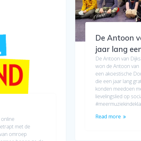
De Antoon v
jaar lang ee
De Antoon van Dijks
won de Antoon van D
een akoestische Dou
die een jaar lang gr
konden meedoen met
lievelingslied op soci
#meermuziekindekl
Read more
 online
etrapt met de
1 van omroep