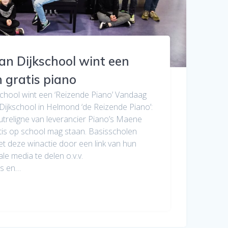
an Dijkschool wint een
n gratis piano
chool wint een ‘Reizende Piano’ Vandaag
ijkschool in Helmond ‘de Reizende Piano’:
treligne van leverancier Piano’s Maene
atis op school mag staan. Basisscholen
 deze winactie door een link van hun
ale media te delen o.v.v.
as en…