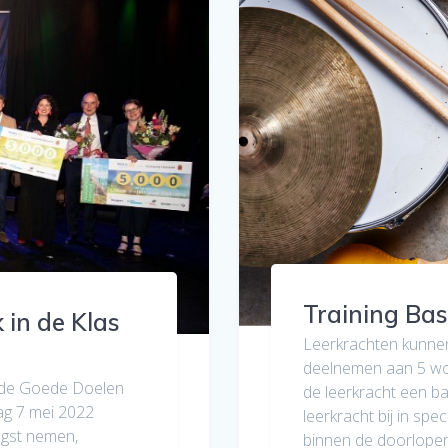
Training Ba
 in de Klas
Leerkrachten kunnen 
deelnemen aan 5 wor
 de Goede Doelen
de leerkracht een bas
ag 7 mei 2022
leerkracht bij in sp
ngst nemen,
binnen de doorlopen