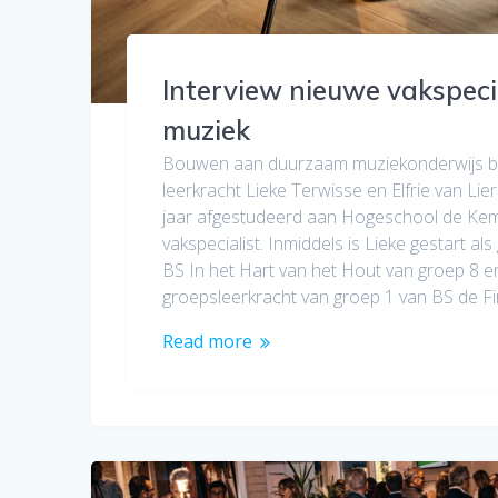
Interview nieuwe vakspeci
muziek
Bouwen aan duurzaam muziekonderwijs beg
leerkracht Lieke Terwisse en Elfrie van Lie
jaar afgestudeerd aan Hogeschool de Kem
vakspecialist. Inmiddels is Lieke gestart al
BS In het Hart van het Hout van groep 8 en 
groepsleerkracht van groep 1 van BS de Fir
Read more