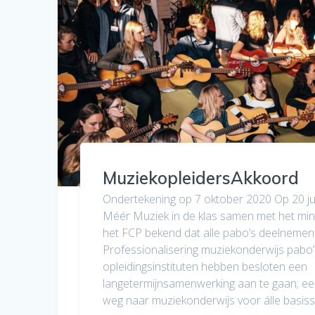
MuziekopleidersAkkoord
Ondertekening op 7 oktober 2020 Op 20 j
Méér Muziek in de klas samen met het min
het FCP bekend dat alle pabo’s deelnemen
Professionalisering muziekonderwijs pabo’
opleidingsinstituten hebben besloten een
langetermijnsamenwerking aan te gaan; ee
weg naar muziekonderwijs voor álle basis