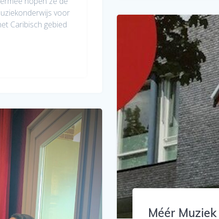
ermee hopen ze de
muziekonderwijs voor
het Caribisch gebied
Méér Muziek 