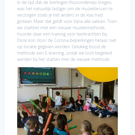
In de tijd dat de leerlingen thuisonderwijs kregen,
was het natuurlijk lastiger om de muzieklessen te
verzorgen zoals je het anders in de klas had
gedaan. Maar dat geldt voor bijna alle vakken. Toen
we startten met een nieuwe muziekmethode,
hoorde daar een training voor leerkrachten bij.
Deze kon door de Corona-beperkingen helaas niet
op locatie gegeven worden. Gelukkig bood de
methode een E-learning, zodat we toch begeleid
werden bij het starten met de nieuwe methode.