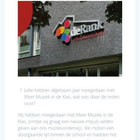
Jullie hebben afgelopen jaar meegedaan met
Meer Muziek in de Klas, wat was daar de reden
voor?
Wij hebben meegedaan met Meer Muziek in de
Klas, omdat wij graag een nieuwe impuls wilden
geven aan ons muziekonderwijs. We misten een
doorgaande lijn binnen de school en hadden het