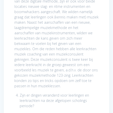
van deze digitale methode, zijn er ook voor beide
locaties nieuwe slag- en ritme instrumenten en
boomwhackers aangeschaft. We wilden namelijk
graag dat leerlingen ook (kennis maken met) muziek
maken. Naast het aanschaffen van een nieuwe,
laagdrempelige muziekmethode en het
aanschaffen van muziekinstrumenten, wilden we
leerkrachten de kans geven om zich meer
bekwaam te voelen bij het geven van een
muziekles. Om die reden hebben alle leerkrachten
muziek coaching van een muziekconsulent
gekregen. Deze muziekconsulent is twee keer bij
iedere leerkracht in de groep geweest om een
voorbeeld les muziek te geven, a.d.h.v. de door ons
gekozen muziekmethode 123-zing. Leerkrachten
konden zo tips en tricks opdoen om zelf toe te
passen in hun muzieklessen.
Zijn er dingen veranderd voor leerlingen en
leerkrachten na deze afgelopen scholings
periode?