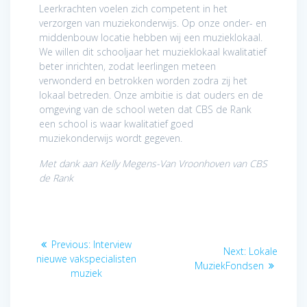
Leerkrachten voelen zich competent in het
verzorgen van muziekonderwijs. Op onze onder- en
middenbouw locatie hebben wij een muzieklokaal.
We willen dit schooljaar het muzieklokaal kwalitatief
beter inrichten, zodat leerlingen meteen
verwonderd en betrokken worden zodra zij het
lokaal betreden. Onze ambitie is dat ouders en de
omgeving van de school weten dat CBS de Rank
een school is waar kwalitatief goed
muziekonderwijs wordt gegeven.
Met dank aan Kelly Megens-Van Vroonhoven van CBS
de Rank
Post
Previous
Previous:
Interview
Next
Next:
Lokale
navigation
post:
nieuwe vakspecialisten
post:
MuziekFondsen
muziek