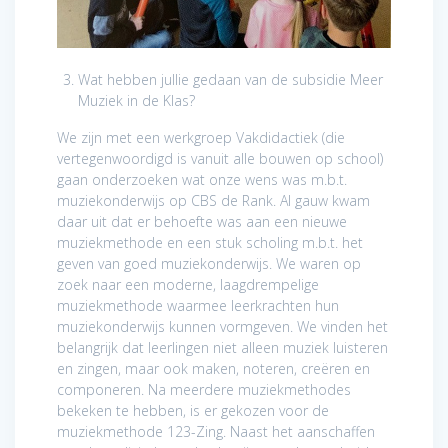
Wat hebben jullie gedaan van de subsidie Meer
Muziek in de Klas?
We zijn met een werkgroep Vakdidactiek (die
vertegenwoordigd is vanuit alle bouwen op school)
gaan onderzoeken wat onze wens was m.b.t.
muziekonderwijs op CBS de Rank. Al gauw kwam
daar uit dat er behoefte was aan een nieuwe
muziekmethode en een stuk scholing m.b.t. het
geven van goed muziekonderwijs. We waren op
zoek naar een moderne, laagdrempelige
muziekmethode waarmee leerkrachten hun
muziekonderwijs kunnen vormgeven. We vinden het
belangrijk dat leerlingen niet alleen muziek luisteren
en zingen, maar ook maken, noteren, creëren en
componeren. Na meerdere muziekmethodes
bekeken te hebben, is er gekozen voor de
muziekmethode 123-Zing. Naast het aanschaffen