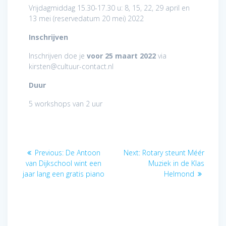
Vrijdagmiddag 15.30-17.30 u: 8, 15, 22, 29 april en
13 mei (reservedatum 20 mei) 2022
Inschrijven
Inschrijven doe je
voor 25 maart 2022
via
kirsten@cultuur-contact.nl
Duur
5 workshops van 2 uur
Post
Previous
Next
Previous:
De Antoon
Next:
Rotary steunt Méér
navigation
post:
post:
van Dijkschool wint een
Muziek in de Klas
jaar lang een gratis piano
Helmond