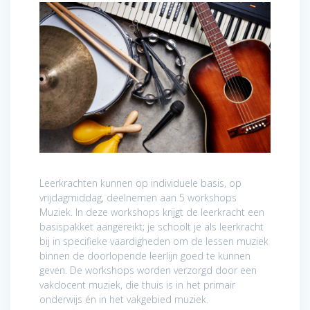
Leerkrachten kunnen op individuele basis, op
vrijdagmiddag, deelnemen aan 5 workshops
Muziek. In deze workshops krijgt de leerkracht een
basispakket aangereikt; je schoolt je als leerkracht
bij in specifieke vaardigheden om de lessen muziek
binnen de doorlopende leerlijn goed te kunnen
geven. De workshops worden verzorgd door een
vakdocent muziek, die thuis is in het primair
onderwijs én in het vakgebied muziek.