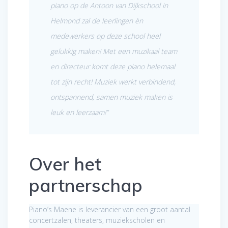
piano op de Antoon van Dijkschool in
Helmond zal de leerlingen èn
medewerkers op deze school heel
gelukkig maken! Met een muzikaal team
en directeur komt deze piano helemaal
tot zijn recht! Muziek werkt verbindend,
ontspannend, samen muziek maken is
leuk en leerzaam!”
Over het
partnerschap
Piano’s Maene is leverancier van een groot aantal
concertzalen, theaters, muziekscholen en