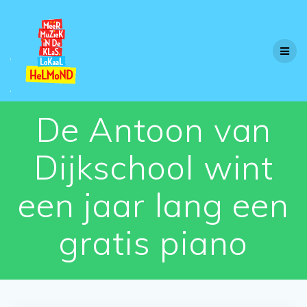
Skip
to
content
De Antoon van
Dijkschool wint
een jaar lang een
gratis piano