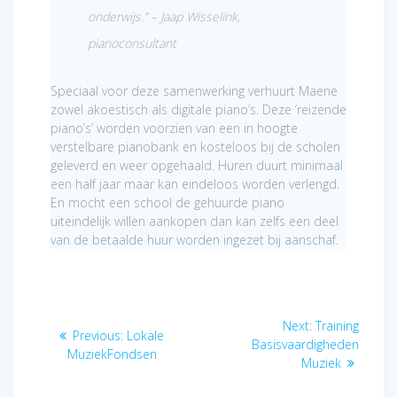
onderwijs.”
– Jaap Wisselink,
pianoconsultant
Speciaal voor deze samenwerking verhuurt Maene
zowel akoestisch als digitale piano’s. Deze ‘reizende
piano’s’ worden voorzien van een in hoogte
verstelbare pianobank en kosteloos bij de scholen
geleverd en weer opgehaald. Huren duurt minimaal
een half jaar maar kan eindeloos worden verlengd.
En mocht een school de gehuurde piano
uiteindelijk willen aankopen dan kan zelfs een deel
van de betaalde huur worden ingezet bij aanschaf.
Post
Next
Next:
Training
Previous
Previous:
Lokale
navigation
post:
Basisvaardigheden
post:
MuziekFondsen
Muziek