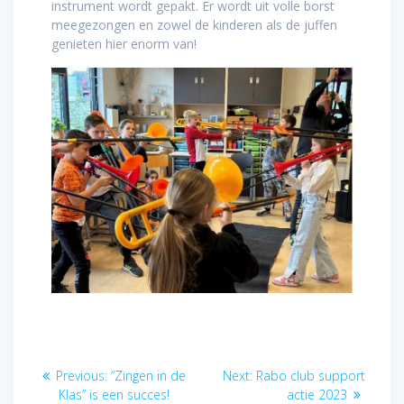
instrument wordt gepakt. Er wordt uit volle borst
meegezongen en zowel de kinderen als de juffen
genieten hier enorm van!
Post
Previous
Next
Previous:
“Zingen in de
Next:
Rabo club support
post:
post:
Klas” is een succes!
actie 2023