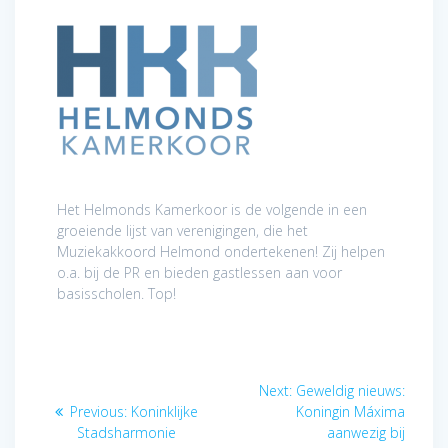
Het Helmonds Kamerkoor is de volgende in een
groeiende lijst van verenigingen, die het
Muziekakkoord Helmond ondertekenen! Zij helpen
o.a. bij de PR en bieden gastlessen aan voor
basisscholen. Top!
Post
Next
Next:
Geweldig nieuws:
navigation
Previous
post:
Previous:
Koninklijke
Koningin Máxima
post:
Stadsharmonie
aanwezig bij