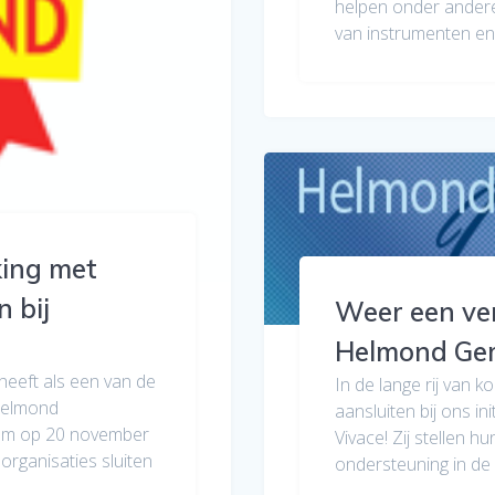
helpen onder andere
van instrumenten en
ing met
n bij
Weer een ver
Helmond Gem
heeft als een van de
In de lange rij van 
Helmond
aansluiten bij ons 
 om op 20 november
Vivace! Zij stellen 
organisaties sluiten
ondersteuning in de v