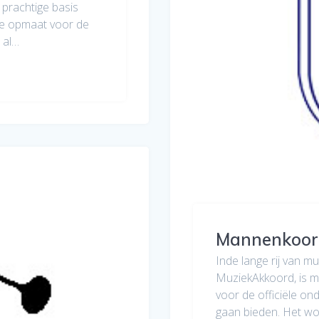
prachtige basis
ige opmaat voor de
 al…
Mannenkoor 
Inde lange rij van mu
MuziekAkkoord, is 
voor de officiële on
gaan bieden. Het wo