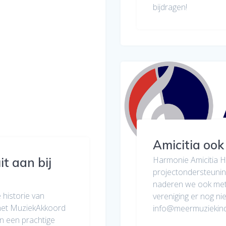
bijdragen!
Amicitia ook
Harmonie Amicitia H
it aan bij
projectondersteuni
naderen we ook met
 historie van
vereniging er nog ni
j het MuziekAkkoord
info@meermuziekind
n een prachtige