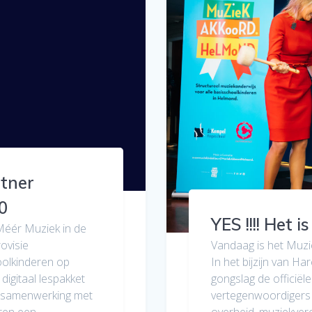
rtner
0
YES !!!! Het i
Méér Muziek in de
ovisie
Vandaag is het Muzi
oolkinderen op
In het bijzijn van H
 digitaal lespakket
gongslag de officiële
in samenwerking met
vertegenwoordigers 
ren een
overheid, muziekvere