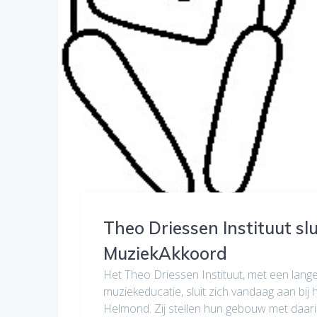
Theo Driessen Instituut slu
MuziekAkkoord
Het Theo Driessen Instituut, met een lange
muziekeducatie, sluit zich vandaag aan bi
Helmond. Zij stellen hun gebouw met daari