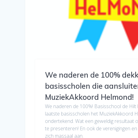
We naderen de 100% dekk
basisscholen die aansluite
MuziekAkkoord Helmond!
We naderen de 100%! Basisschool de Hilt 
laatste basisscholen het MuziekAkkoord 
ondertekend. Wat een geweldig resultaat
te presenteren! En ook de verenigingen en 
zich massaal aan.