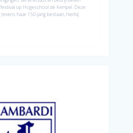
g festival op Hogeschool de Kempel. Deze
 tevens haar 150-jarig bestaan, hierbij