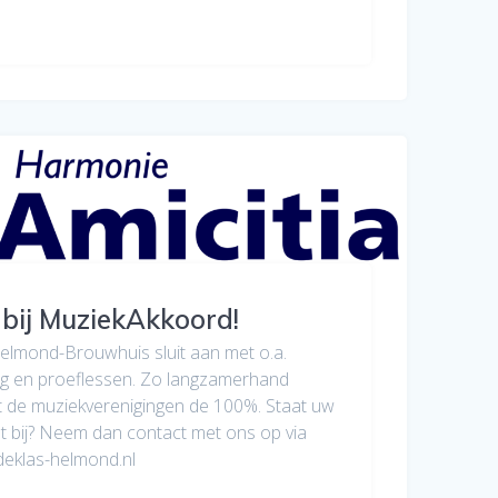
 bij MuziekAkkoord!
elmond-Brouwhuis sluit aan met o.a.
ng en proeflessen. Zo langzamerhand
 de muziekverenigingen de 100%. Staat uw
et bij? Neem dan contact met ons op via
eklas-helmond.nl