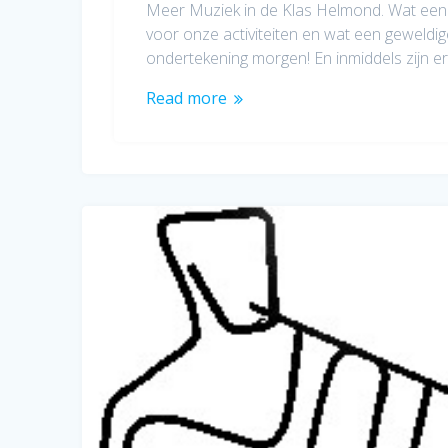
Meer Muziek in de Klas Helmond. Wat een 
voor onze activiteiten en wat een geweld
ondertekening morgen! En inmiddels zijn er
Read more