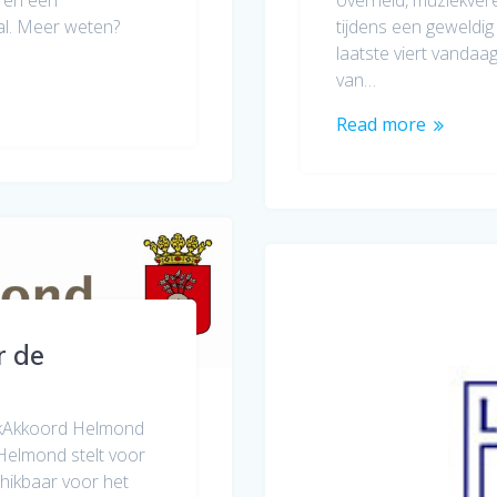
val. Meer weten?
tijdens een geweldi
laatste viert vandaag
van…
Read more
r de
ekAkkoord Helmond
Helmond stelt voor
chikbaar voor het