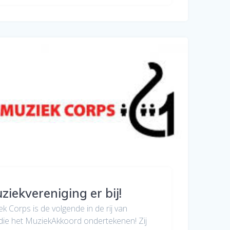
iekvereniging er bij!
 Corps is de volgende in de rij van
die het MuziekAkkoord ondertekenen! Zij