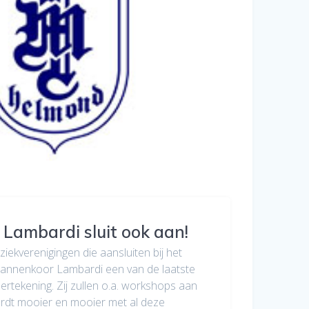
Lambardi sluit ook aan!
ziekverenigingen die aansluiten bij het
mannenkoor Lambardi een van de laatste
dertekening. Zij zullen o.a. workshops aan
rdt mooier en mooier met al deze