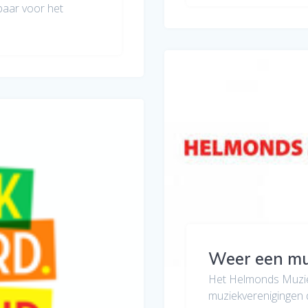
baar voor het
Weer een muz
Het Helmonds Muziek
muziekverenigingen 