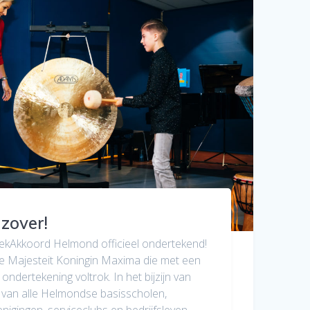
s zover!
ekAkkoord Helmond officieel ondertekend!
are Majesteit Koningin Maxima die met een
 ondertekening voltrok. In het bijzijn van
van alle Helmondse basisscholen,
nigingen, serviceclubs en bedrijfsleven