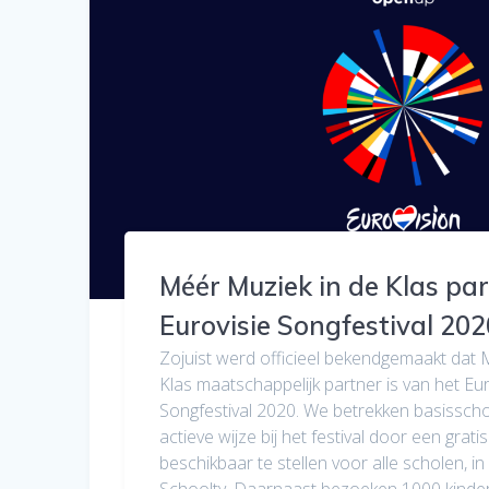
Méér Muziek in de Klas pa
Eurovisie Songfestival 202
Zojuist werd officieel bekendgemaakt dat 
Klas maatschappelijk partner is van het Eur
Songfestival 2020. We betrekken basissch
actieve wijze bij het festival door een gratis
beschikbaar te stellen voor alle scholen, 
Schooltv. Daarnaast bezoeken 1000 kinde